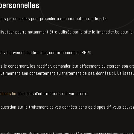
personnelles
ions personnelles pour procéder à son inscription sur le site.
tilisateur pourra notamment être utilisée par le site le limonadier.be pour 
la vie privée de l’utilisateur, conformément au RGPD.
 le concernant, les rectifier, demander leur effacement ou exercer son dro
 tout moment son consentement au traitement de ses données ; L’Utilisate
onnees.be
pour plus d’informations sur vos droits.
 question sur le traitement de vos données dans ce dispositif, vous pouve
tactés, que vos droits ne sont pas respectés, vous pouvez adresser une ré