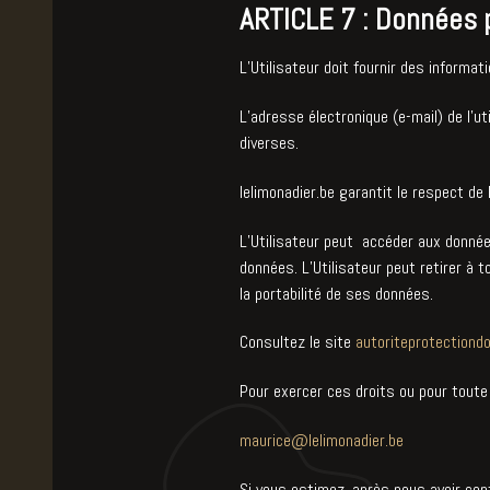
ARTICLE 7 : Données 
L’Utilisateur doit fournir des informat
L’adresse électronique (e-mail) de l’u
diverses.
lelimonadier.be garantit le respect de 
L’Utilisateur peut accéder aux données
données. L’Utilisateur peut retirer à
la portabilité de ses données.
Consultez le site
autoriteprotectiond
Pour exercer ces droits ou pour toute
maurice@lelimonadier.be
Si vous estimez, après nous avoir con