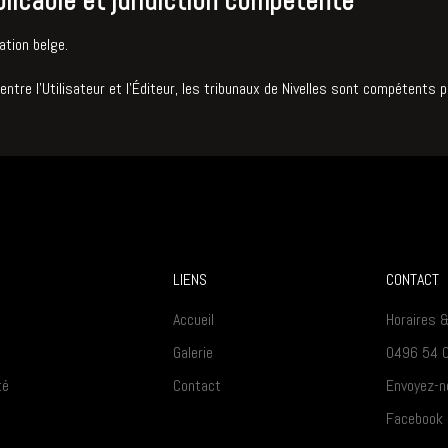
plicable et juridiction compétente
ation belge.
 entre l’Utilisateur et l’Éditeur, les tribunaux de Nivelles sont compétents p
LIENS
CONTACT
Accueil
Horaires 
Galerie
0496 54 
té
Contact
Envoyez-n
Facebook