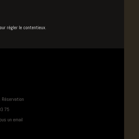
our régler le contentieux.
& Réservation
03 75
ous un email